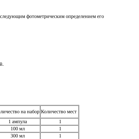
последующим фотометрическим определением его
й.
личество на набор
Количество мест
1 ампула
1
100 мл
1
300 мл
1