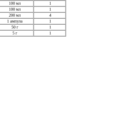
100 мл
1
100 мл
1
200 мл
4
1 ампула
1
50 г
1
5 г
1